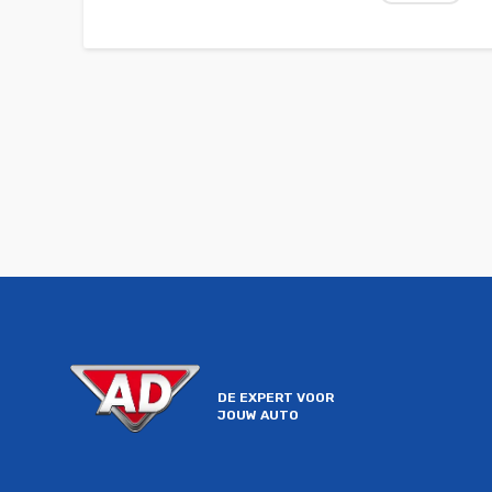
prijzen, zoals een supporterspakket
of een gratis zomercheck-up, en win
misschien VIP-tickets voor een
wedstrijd in jouw regio. Laat je auto
onderhouden door ervaren
vakmensen en profiteer van deze
unieke actie!
DE EXPERT VOOR
JOUW AUTO