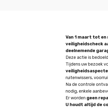
Van 1 maart tot en
veiligheidscheck aa
deelnemende gara
Deze actie is bedoel
Tijdens uw bezoek vo
veiligheidsaspect
ruitenwissers, voorru
Na de controle ontv
nodig, enkele aanbeve
Er worden
geen rep
U houdt altijd de c