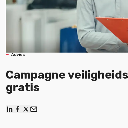
Advies
Campagne veiligheid
gratis
linkedin
facebook
x
Email