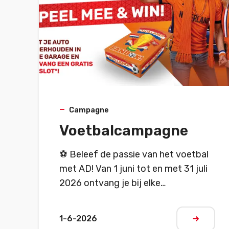
Campagne
Voetbalcampagne
⚽ Beleef de passie van het voetbal
met AD! Van 1 juni tot en met 31 juli
2026 ontvang je bij elke
onderhoudsbeurt in een
deelnemende AD-garage een gratis
1-6-2026
Meer lez
kraslot. Maak kans op mooie directe