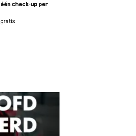
r
één check‑up per
gratis