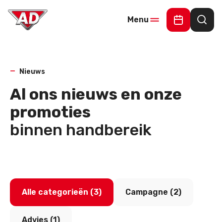
Menu
Maak een 
Waar
Nieuws
Al ons nieuws en onze
promoties
binnen handbereik
Alle categorieën (3)
Campagne (2)
Advies (1)