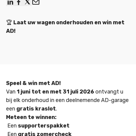
linkedin
facebook
x
Email
🏆
Laat uw wagen onderhouden en win met
AD!
Speel & win met AD!
Van
1 juni tot en met 31 juli 2026
ontvangt u
bij elk onderhoud in een deelnemende AD-garage
een
gratis kraslot
.
Meteen te winnen:
Een
supporterspakket
Een
gratis zomercheck