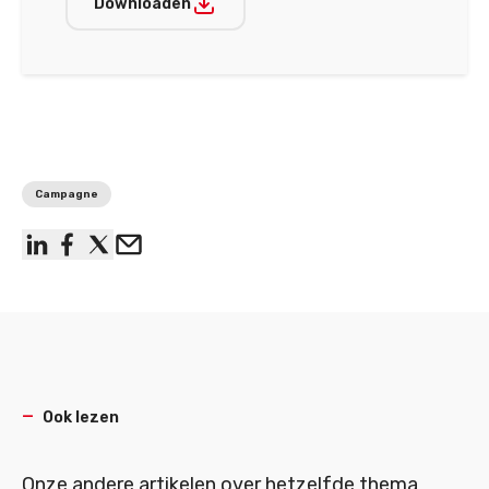
Downloaden
Campagne
linkedin
facebook
x
Email
Ook lezen
Onze andere artikelen over hetzelfde thema