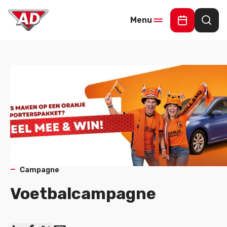
Menu
Maak een 
Waar
Campagne
Voetbalcampagne