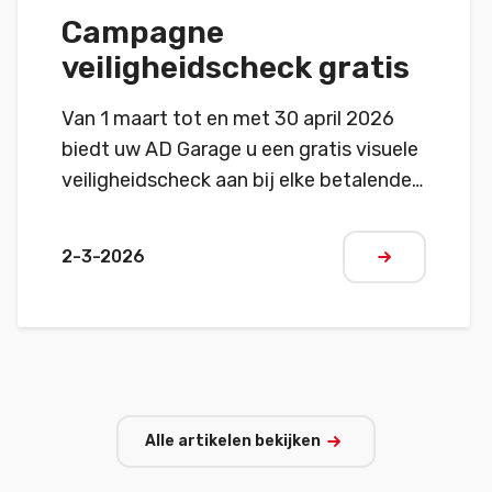
Campagne
veiligheidscheck gratis
Van 1 maart tot en met 30 april 2026
biedt uw AD Garage u een gratis visuele
veiligheidscheck aan bij elke betalende
interventie. Profiteer van een
eenvoudige controle van de
2-3-2026
Meer lezen
belangrijkste veiligheidspunten van uw
voertuig: banden, verlichting,
vloeistoffen, remmen, ruitenwissers…
Een extra service voor uw veiligheid,
aangeboden door de AD Garages.
Alle artikelen bekijken