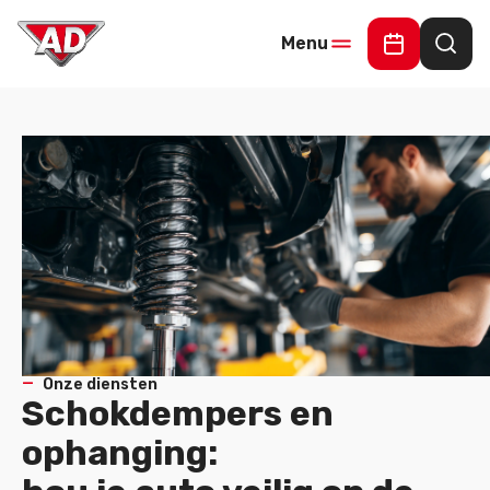
Menu
Maak een 
Waar
Onze diensten
Schokdempers en
ophanging: