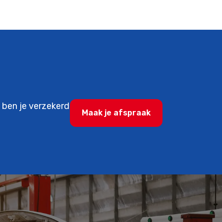
o ben je verzekerd
Maak je afspraak