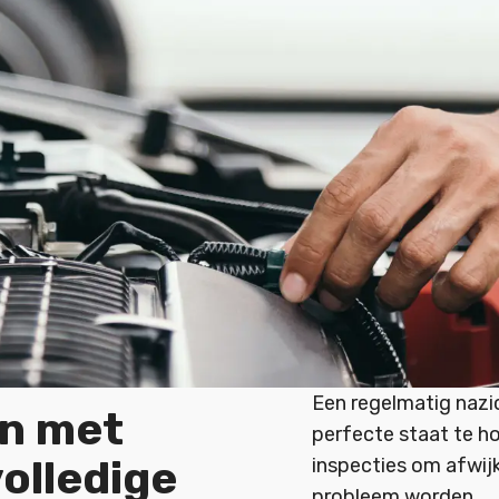
Een regelmatig nazic
en met
perfecte staat te h
volledige
inspecties om afwijk
probleem worden.