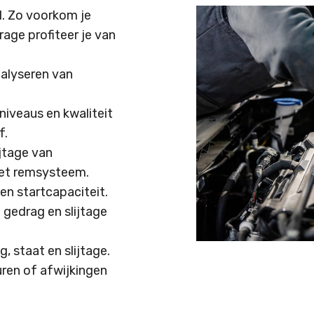
l. Zo voorkom je
rage profiteer je van
alyseren van
iveaus en kwaliteit
f.
jtage van
het remsysteem.
en startcapaciteit.
 gedrag en slijtage
 staat en slijtage.
uren of afwijkingen