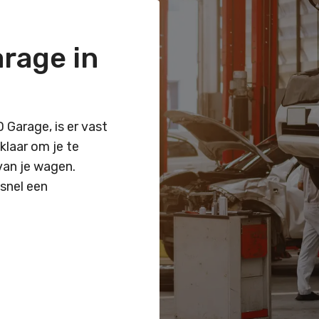
rage in
 Garage, is er vast
klaar om je te
 van je wagen.
snel een