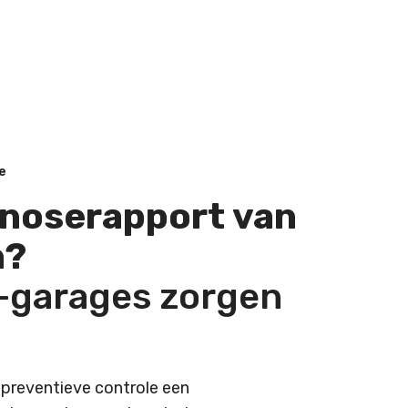
e
gnoserapport van
n?
-garages zorgen
 preventieve controle een