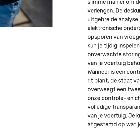
slimme manier om de
verlengen. De desku
uitgebreide analyse 
elektronische onderde
opsporen van vroeg
kun je tijdig inspele
onverwachte storin
van je voertuig beh
Wanneer is een contr
rit plant, de staat v
overweegt een twee
onze controle- en c
volledige transparan
van je voertuig. Je k
afgestemd op wat je